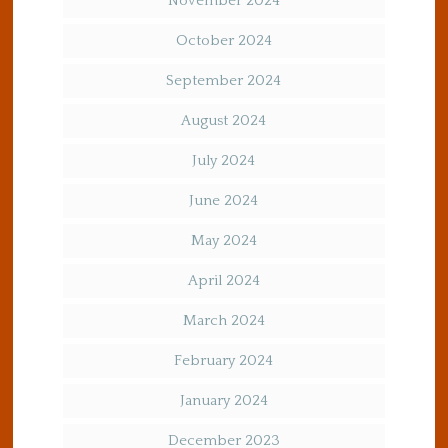
November 2024
October 2024
September 2024
August 2024
July 2024
June 2024
May 2024
April 2024
March 2024
February 2024
January 2024
December 2023