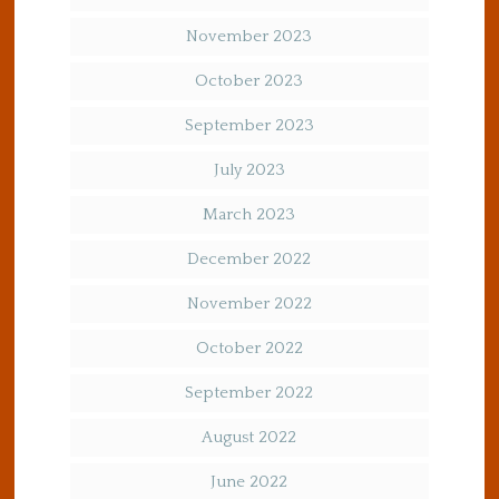
November 2023
October 2023
September 2023
July 2023
March 2023
December 2022
November 2022
October 2022
September 2022
August 2022
June 2022