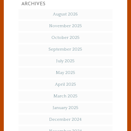
ARCHIVES
August 2026
November 2025
October 2025
September 2025
July 2025
May 2025
April 2025
March 2025
January 2025
December 2024