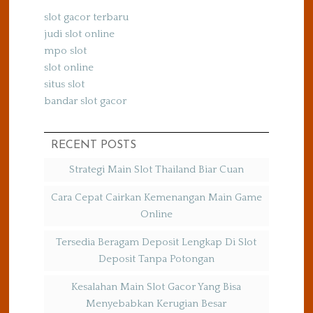
slot gacor terbaru
judi slot online
mpo slot
slot online
situs slot
bandar slot gacor
RECENT POSTS
Strategi Main Slot Thailand Biar Cuan
Cara Cepat Cairkan Kemenangan Main Game
Online
Tersedia Beragam Deposit Lengkap Di Slot
Deposit Tanpa Potongan
Kesalahan Main Slot Gacor Yang Bisa
Menyebabkan Kerugian Besar