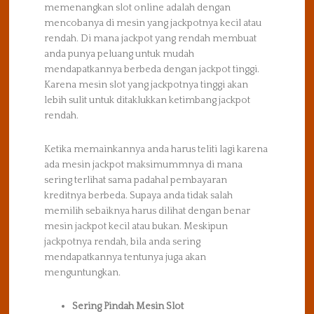
memenangkan slot online adalah dengan
mencobanya di mesin yang jackpotnya kecil atau
rendah. Di mana jackpot yang rendah membuat
anda punya peluang untuk mudah
mendapatkannya berbeda dengan jackpot tinggi.
Karena mesin slot yang jackpotnya tinggi akan
lebih sulit untuk ditaklukkan ketimbang jackpot
rendah.
Ketika memainkannya anda harus teliti lagi karena
ada mesin jackpot maksimummnya di mana
sering terlihat sama padahal pembayaran
kreditnya berbeda. Supaya anda tidak salah
memilih sebaiknya harus dilihat dengan benar
mesin jackpot kecil atau bukan. Meskipun
jackpotnya rendah, bila anda sering
mendapatkannya tentunya juga akan
menguntungkan.
Sering Pindah Mesin Slot