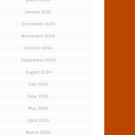
January 2025
December 2024
November 2024
October 2024
September 2024
August 2024
July 2024
June 2024
May 2024
April 2024
March 2024