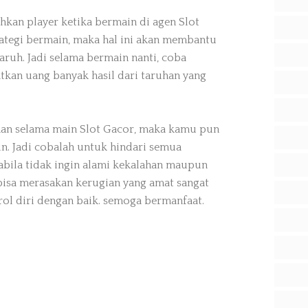
hkan player ketika bermain di agen Slot
rategi bermain, maka hal ini akan membantu
uh. Jadi selama bermain nanti, coba
tkan uang banyak hasil dari taruhan yang
han selama main Slot Gacor, maka kamu pun
n. Jadi cobalah untuk hindari semua
abila tidak ingin alami kekalahan maupun
 bisa merasakan kerugian yang amat sangat
ol diri dengan baik. semoga bermanfaat.