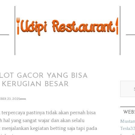
LOT GACOR YANG BISA
KERUGIAN BESAR
BER 23, 2025
 terpercaya pastinya tidak akan pernah bisa
WEB
h hal yang sangat wajar dan akan selalu
Musta
menjalankan kegiatan betting saja tapi pada
Tesla3