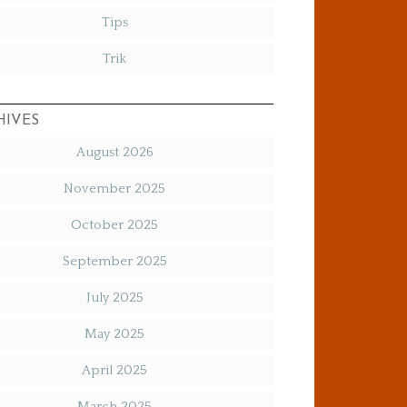
Tips
Trik
HIVES
August 2026
November 2025
October 2025
September 2025
July 2025
May 2025
April 2025
March 2025